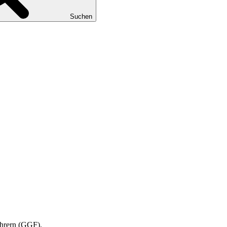
Suchen
führern (GGF).