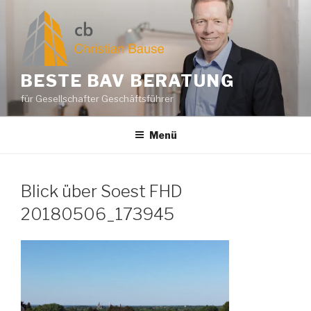
Zum
Inhalt
springen
BESTE BAV BERATUNG
für Gesellschafter Geschäftsführer
Menü
Blick über Soest FHD
20180506_173945