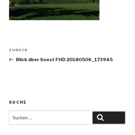
Beitragsnavigation
Vorheriger
ZURÜCK
Beitrag
Blick über Soest FHD 20180506_173945
SUCHE
Suche
Suchen
nach: