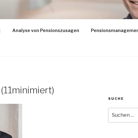
BESTE BAV BERATU
g
Analyse von Pensionszusagen
Pensionsmanageme
für Gesellschafter Geschäftsführer
(11minimiert)
SUCHE
Suche
nach: