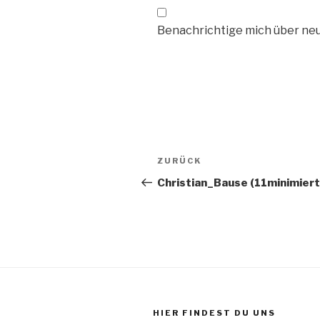
Benachrichtige mich über neue
Beitragsnavigation
ZURÜCK
Vorheriger
Beitrag
Christian_Bause (11minimiert
HIER FINDEST DU UNS